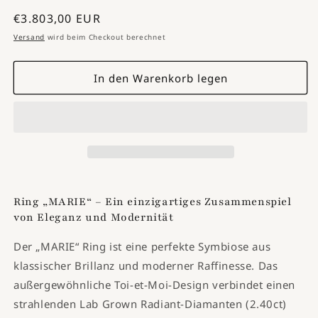
die
die
Normaler
€3.803,00 EUR
Menge
Menge
für
für
Preis
Versand
wird beim Checkout berechnet
MARIE
MARIE
-
-
In den Warenkorb legen
Verlobungsring
Verlobungsring
Ring „MARIE“ – Ein einzigartiges Zusammenspiel
von Eleganz und Modernität
Der „MARIE“ Ring ist eine perfekte Symbiose aus
klassischer Brillanz und moderner Raffinesse. Das
außergewöhnliche Toi-et-Moi-Design verbindet einen
strahlenden Lab Grown Radiant-Diamanten (2.40ct)