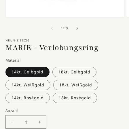
Medien
M
1
2
in
in
von
1
/
15
Modal
M
öffnen
ö
NEUN-SIEBZIG
MARIE - Verlobungsring
Material
14kt. Gelbgold
18kt. Gelbgold
14kt. Weißgold
18kt. Weißgold
14kt. Roségold
18kt. Roségold
Anzahl
Anzahl
Verringere
Erhöhe